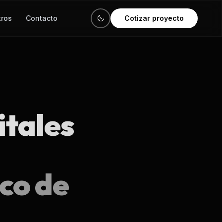
tros
Contacto
Cotizar proyecto
itales
co de