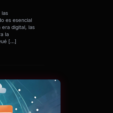
 las
do es esencial
era digital, las
a la
Qué […]