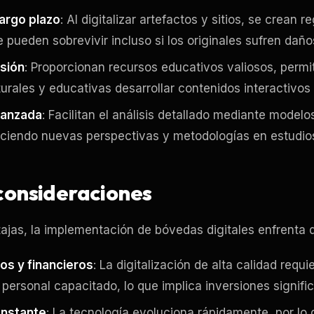
largo plazo
: Al digitalizar artefactos y sitios, se crean r
pueden sobrevivir incluso si los originales sufren daño
usión
: Proporcionan recursos educativos valiosos, permi
turales y educativas desarrollar contenidos interactivos 
vanzada
: Facilitan el análisis detallado mediante modelo
eciendo nuevas perspectivas y metodologías en estudio
consideraciones
ajas, la implementación de bóvedas digitales enfrenta d
os y financieros
: La digitalización de alta calidad requ
personal capacitado, lo que implica inversiones signific
onstante
: La tecnología evoluciona rápidamente, por lo