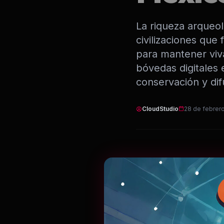
Infraestructura
La riqueza arqueol
civilizaciones que 
Análisis de Datos
para mantener viva l
bóvedas digitales
Ver todos los servicios
conservación y di
CloudStudio
28 de febrer