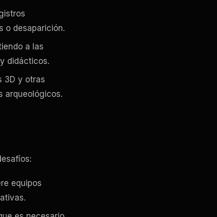
egistros
s o desaparición.
tiendo a las
y didácticos.
s 3D y otras
s arqueológicos.
esafíos:
iere equipos
ativas.
 que es necesario