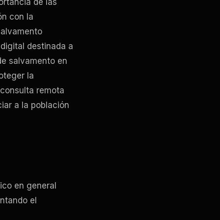
ortancia de las
ón con la
 Salvamento
igital destinada a
 de salvamento en
oteger la
a consulta remota
iar a la población
lico en general
ntando el