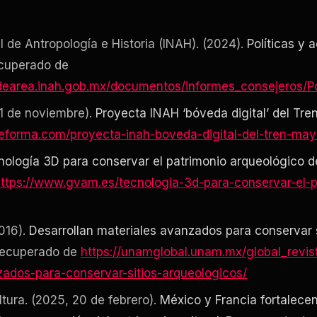
l de Antropología e Historia (INAH). (2024).
Políticas y a
ecuperado de
dearea.inah.gob.mx/documentos/informes_consejeros/Pol
1 de noviembre).
Proyecta INAH ‘bóveda digital’ del Tr
reforma.com/proyecta-inah-boveda-digital-del-tren-m
nología 3D para conservar el patrimonio arqueológico 
ttps://www.gvam.es/tecnologia-3d-para-conservar-el-p
016).
Desarrollan materiales avanzados para conservar s
Recuperado de
https://unamglobal.unam.mx/global_revist
zados-para-conservar-sitios-arqueologicos/
ltura. (2025, 20 de febrero).
México y Francia fortalecen