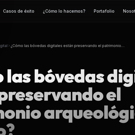
Casos de éxito
¿Cómo lo hacemos?
Portafolio
Noso
Desarrollo Web
Venta en línea
Posicionamiento
CRM & ERPS
gital
¿Cómo las bóvedas digitales están preservando el patrimonio…
SEO
Infraestructura
Análisis de Datos
las bóvedas dig
Ver todos los servicios
preservando el
SEO
monio arqueológi
o?