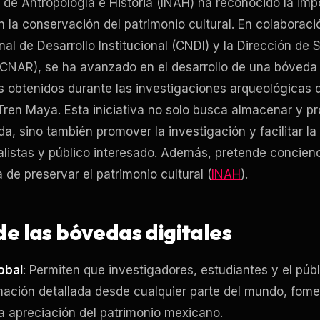
l de Antropología e Historia (INAH) ha reconocido la imp
n la conservación del patrimonio cultural. En colaboraci
al de Desarrollo Institucional (CNDI) y la Dirección de
NAR), se ha avanzado en el desarrollo de una bóveda d
s obtenidos durante las investigaciones arqueológicas
ren Maya. Esta iniciativa no solo busca almacenar y pr
a, sino también promover la investigación y facilitar l
alistas y público interesado. Además, pretende concienc
 de preservar el patrimonio cultural (
INAH
).
de las bóvedas digitales
obal
: Permiten que investigadores, estudiantes y el púb
ación detallada desde cualquier parte del mundo, fome
a apreciación del patrimonio mexicano.