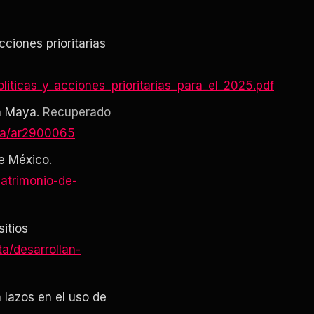
cciones prioritarias
iticas_y_acciones_prioritarias_para_el_2025.pdf
en Maya
. Recuperado
aya/ar2900065
de México
.
atrimonio-de-
itios
a/desarrollan-
 lazos en el uso de