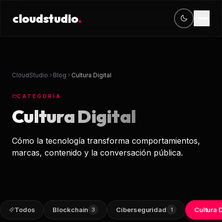
cloudstudio
.
cloudstudio
.
CONTACTO
OFICINA
Servicios
contacto@cloudstudio.mx
Periférico Sur 4118
+52 56 2438 6865
Jardines del Pedregal, CDMX
Diseño Web
CloudStudio
Blog
Cultura Digital
Desarrollo Web
CATEGORÍA
Cultura Digital
Venta en línea
Cómo la tecnología transforma comportamientos,
Software & Apps
marcas, contenido y la conversación pública.
Posicionamiento 
CRM & ERPS
Todos
Blockchain
Ciberseguridad
Cultura D
3
1
Mantenimiento