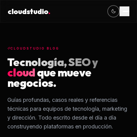
cloudstudio
.
cloudstudio
.
CONTACTO
OFICINA
Servicios
contacto@cloudstudio.mx
Periférico Sur 4118
+52 56 2438 6865
Jardines del Pedregal, CDMX
Diseño Web
CLOUDSTUDIO BLOG
Tecnología, SEO y
Desarrollo Web
cloud
que mueve
Venta en línea
negocios.
Software & Apps
Guías profundas, casos reales y referencias
Posicionamiento 
técnicas para equipos de tecnología, marketing
y dirección. Todo escrito desde el día a día
CRM & ERPS
construyendo plataformas en producción.
Mantenimiento