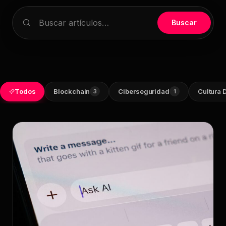
Buscar artículos
Infraestructura
Buscar
Análisis de Datos
Ver todos los servicios
Todos
Blockchain
Ciberseguridad
Cultura D
3
1