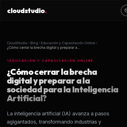
cloudstudio
.
cloudstudio
.
CONTACTO
OFICINA
Servicios
contacto@cloudstudio.mx
Periférico Sur 4118
+52 56 2438 6865
Jardines del Pedregal, CDMX
Diseño Web
CloudStudio
Blog
Educación y Capacitación Online
¿Cómo cerrar la brecha digital y preparar a…
Desarrollo Web
EDUCACIÓN Y CAPACITACIÓN ONLINE
Venta en línea
¿Cómo cerrar la brecha
digital y preparar a la
Software & Apps
sociedad para la Inteligencia
Artificial?
Posicionamiento 
CRM & ERPS
La inteligencia artificial (IA) avanza a pasos
agigantados, transformando industrias y
Mantenimiento