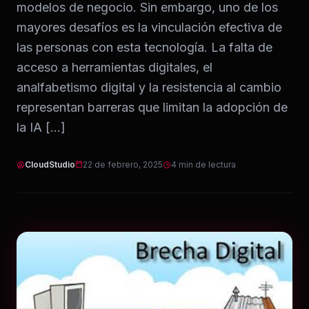
modelos de negocio. Sin embargo, uno de los
Infraestructura
mayores desafíos es la vinculación efectiva de
las personas con esta tecnología. La falta de
Análisis de Datos
acceso a herramientas digitales, el
analfabetismo digital y la resistencia al cambio
Ver todos los servicios
representan barreras que limitan la adopción de
la IA […]
CloudStudio
22 de febrero, 2025
4 min de lectura