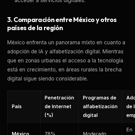
acceder a servicios digitales.
3. Comparación entre México y otros
países de la región
México enfrenta un panorama mixto en cuanto a
adopción de IA y alfabetización digital. Mientras
que en zonas urbanas el acceso a la tecnología
está en crecimiento, en áreas rurales la brecha
digital sigue siendo considerable.
Penetración
Programas de
Ado
País
de Internet
alfabetización
de 
(%)
digital
em
En
México
78%
Moderado