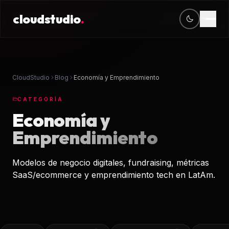
cloudstudio
.
cloudstudio
.
CONTACTO
OFICINA
Servicios
contacto@cloudstudio.mx
Periférico Sur 4118
+52 56 2438 6865
Jardines del Pedregal, CDMX
Diseño Web
CloudStudio
Blog
Economía y Emprendimiento
Desarrollo Web
CATEGORÍA
Economía y
Venta en línea
Emprendimiento
Software & Apps
Modelos de negocio digitales, fundraising, métricas
Posicionamiento 
SaaS/ecommerce y emprendimiento tech en LatAm.
CRM & ERPS
Mantenimiento