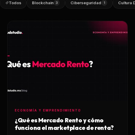
Todos
Blockchain
Ciberseguridad
Cultura D
3
1
Infraestructura
Análisis de Datos
Ver todos los servicios
ECONOMÍA Y EMPRENDIMIENTO
¿Qué es Mercado Rento y cómo
funciona el marketplace de renta?