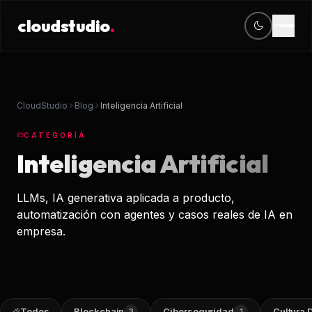
cloudstudio
.
cloudstudio
.
CONTACTO
OFICINA
Servicios
contacto@cloudstudio.mx
Periférico Sur 4118
+52 56 2438 6865
Jardines del Pedregal, CDMX
Diseño Web
CloudStudio
Blog
Inteligencia Artificial
Desarrollo Web
CATEGORÍA
Inteligencia Artificial
Venta en línea
LLMs, IA generativa aplicada a producto,
Software & Apps
automatización con agentes y casos reales de IA en
empresa.
Posicionamiento 
CRM & ERPS
Mantenimiento
Todos
Blockchain
Ciberseguridad
Cultura D
3
1