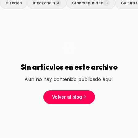
Todos
Blockchain
Ciberseguridad
Cultura D
3
1
Infraestructura
Análisis de Datos
Ver todos los servicios
Sin artículos en este archivo
Aún no hay contenido publicado aquí.
Volver al blog