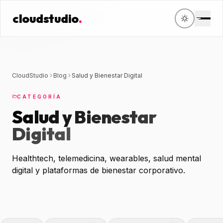
cloudstudio
.
cloudstudio
.
CONTACTO
OFICINA
Servicios
contacto@cloudstudio.mx
Periférico Sur 4118
+52 56 2438 6865
Jardines del Pedregal, CDMX
Diseño Web
CloudStudio
Blog
Salud y Bienestar Digital
Desarrollo Web
CATEGORÍA
Salud y Bienestar
Venta en línea
Digital
Software & Apps
Healthtech, telemedicina, wearables, salud mental
Posicionamiento 
digital y plataformas de bienestar corporativo.
CRM & ERPS
Mantenimiento