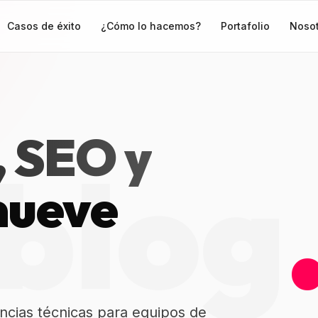
Casos de éxito
¿Cómo lo hacemos?
Portafolio
Noso
Desarrollo Web
Venta en línea
Posicionamiento
CRM & ERPS
SEO
, SEO y
Infraestructura
Análisis de Datos
blog
Ver todos los servicios
mueve
SEO
encias técnicas para equipos de