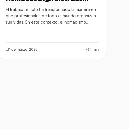
Mejores Ciudades para
El trabajo remoto ha transformado la manera en
Trabajar de Forma Remota
que profesionales de todo el mundo organizan
sus vidas. En este contexto, el nomadismo…
1 de marzo, 2025
4 min