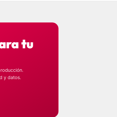
ara tu
producción.
d y datos.