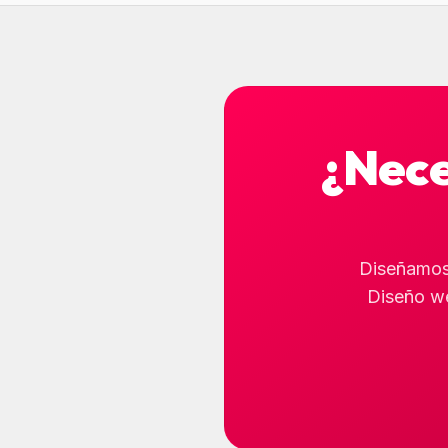
¿Nece
Diseñamos,
Diseño we