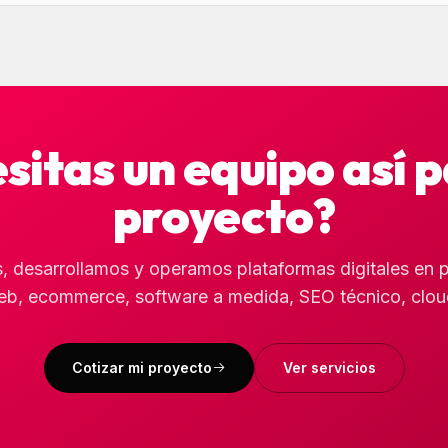
sitas un equipo así p
proyecto?
 desarrollamos y operamos plataformas digitales en 
b, ecommerce, software a medida, SEO técnico, clou
Cotizar mi proyecto
Ver servicios