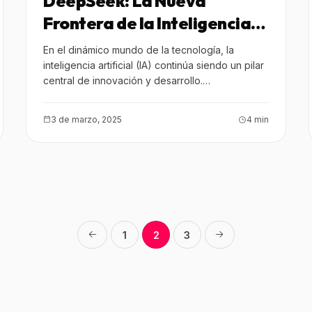
DeepSeek: La Nueva
Frontera de la Inteligencia
Artificial desde Hangzhou
En el dinámico mundo de la tecnología, la
inteligencia artificial (IA) continúa siendo un pilar
central de innovación y desarrollo.
Recientemente, la…
3 de marzo, 2025
4 min
1
2
3