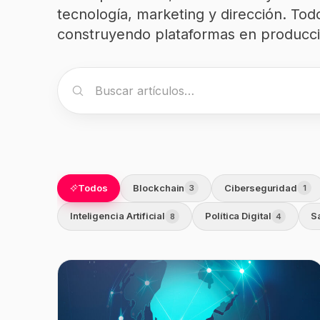
tecnología, marketing y dirección. Todo
Infraestructura
construyendo plataformas en producci
Análisis de Datos
Buscar artículos
Ver todos los servicios
Todos
Blockchain
Ciberseguridad
3
1
Inteligencia Artificial
Política Digital
S
8
4