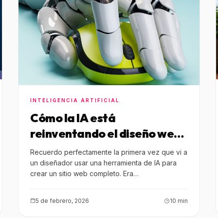
INTELIGENCIA ARTIFICIAL
Cómo la IA está
reinventando el diseño web:
herramientas, flujos de
Recuerdo perfectamente la primera vez que vi a
trabajo y ejemplos de uso
un diseñador usar una herramienta de IA para
crear un sitio web completo. Era…
real
5 de febrero, 2026
10 min