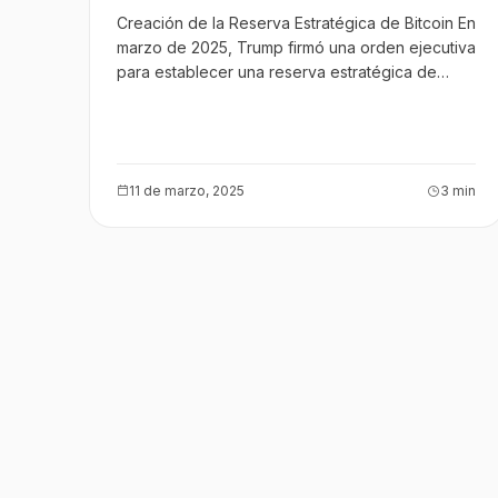
Reserva Estratégica a la
Creación de la Reserva Estratégica de Bitcoin En
Controversia del Memecoin
marzo de 2025, Trump firmó una orden ejecutiva
para establecer una reserva estratégica de…
11 de marzo, 2025
3 min